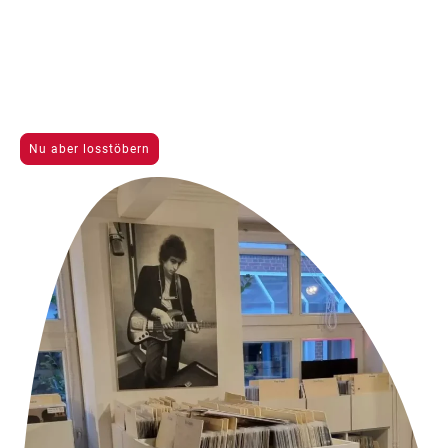
Geschäft
Im RetroKiste-RecordStore feiern wir die Liebe zur Musik.
Von Schallplatten bis hin zu Audio-Technik, wir bieten eine breite Palette an
Produkten und Dienstleistungen an wie: An- und Verkauf von Tonträgern,
Unterhaltungselektronik, und Comics.
Nutze unsere professionelle Schallplattenwäsche oder Glättung!
Oder komm einfach auf ein Gespräch vorbei.
Nu aber losstöbern