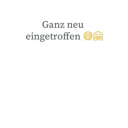
Ganz neu
eingetroffen
😅🤗