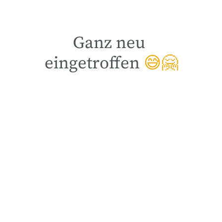
Ganz neu
eingetroffen
😅🤗